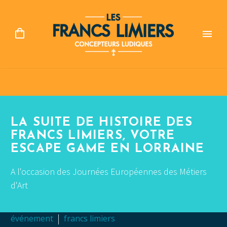
LA SUITE DE HISTOIRE DES
FRANCS LIMIERS, VOTRE
ESCAPE GAME EN LORRAINE
A l'occasion des Journées Européennes des Métiers
d'Art
événement
francs limiers